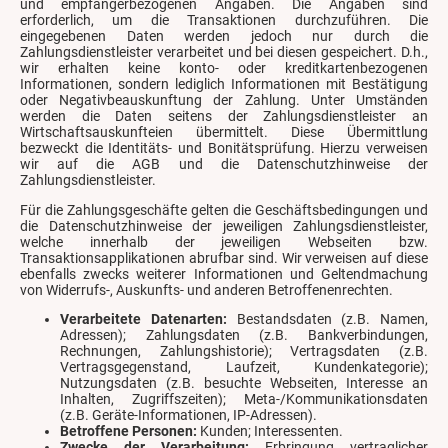
und empfängerbezogenen Angaben. Die Angaben sind
erforderlich, um die Transaktionen durchzuführen. Die
eingegebenen Daten werden jedoch nur durch die
Zahlungsdienstleister verarbeitet und bei diesen gespeichert. D.h.,
wir erhalten keine konto- oder kreditkartenbezogenen
Informationen, sondern lediglich Informationen mit Bestätigung
oder Negativbeauskunftung der Zahlung. Unter Umständen
werden die Daten seitens der Zahlungsdienstleister an
Wirtschaftsauskunfteien übermittelt. Diese Übermittlung
bezweckt die Identitäts- und Bonitätsprüfung. Hierzu verweisen
wir auf die AGB und die Datenschutzhinweise der
Zahlungsdienstleister.
Für die Zahlungsgeschäfte gelten die Geschäftsbedingungen und
die Datenschutzhinweise der jeweiligen Zahlungsdienstleister,
welche innerhalb der jeweiligen Webseiten bzw.
Transaktionsapplikationen abrufbar sind. Wir verweisen auf diese
ebenfalls zwecks weiterer Informationen und Geltendmachung
von Widerrufs-, Auskunfts- und anderen Betroffenenrechten.
Verarbeitete Datenarten:
Bestandsdaten (z.B. Namen,
Adressen); Zahlungsdaten (z.B. Bankverbindungen,
Rechnungen, Zahlungshistorie); Vertragsdaten (z.B.
Vertragsgegenstand, Laufzeit, Kundenkategorie);
Nutzungsdaten (z.B. besuchte Webseiten, Interesse an
Inhalten, Zugriffszeiten); Meta-/Kommunikationsdaten
(z.B. Geräte-Informationen, IP-Adressen).
Betroffene Personen:
Kunden; Interessenten.
Zwecke der Verarbeitung:
Erbringung vertraglicher