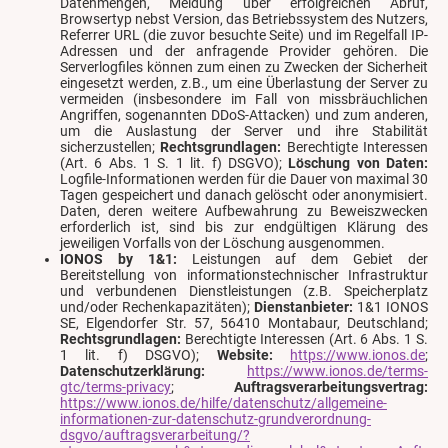
Datenmengen, Meldung über erfolgreichen Abruf,
Browsertyp nebst Version, das Betriebssystem des Nutzers,
Referrer URL (die zuvor besuchte Seite) und im Regelfall IP-
Adressen und der anfragende Provider gehören. Die
Serverlogfiles können zum einen zu Zwecken der Sicherheit
eingesetzt werden, z.B., um eine Überlastung der Server zu
vermeiden (insbesondere im Fall von missbräuchlichen
Angriffen, sogenannten DDoS-Attacken) und zum anderen,
um die Auslastung der Server und ihre Stabilität
sicherzustellen;
Rechtsgrundlagen:
Berechtigte Interessen
(Art. 6 Abs. 1 S. 1 lit. f) DSGVO);
Löschung von Daten:
Logfile-Informationen werden für die Dauer von maximal 30
Tagen gespeichert und danach gelöscht oder anonymisiert.
Daten, deren weitere Aufbewahrung zu Beweiszwecken
erforderlich ist, sind bis zur endgültigen Klärung des
jeweiligen Vorfalls von der Löschung ausgenommen.
IONOS by 1&1:
Leistungen auf dem Gebiet der
Bereitstellung von informationstechnischer Infrastruktur
und verbundenen Dienstleistungen (z.B. Speicherplatz
und/oder Rechenkapazitäten);
Dienstanbieter:
1&1 IONOS
SE, Elgendorfer Str. 57, 56410 Montabaur, Deutschland;
Rechtsgrundlagen:
Berechtigte Interessen (Art. 6 Abs. 1 S.
1 lit. f) DSGVO);
Website:
https://www.ionos.de
;
Datenschutzerklärung:
https://www.ionos.de/terms-
gtc/terms-privacy
;
Auftragsverarbeitungsvertrag:
https://www.ionos.de/hilfe/datenschutz/allgemeine-
informationen-zur-datenschutz-grundverordnung-
dsgvo/auftragsverarbeitung/?