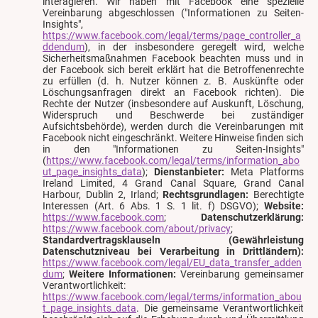
interagieren. Wir haben mit Facebook eine spezielle
Vereinbarung abgeschlossen ("Informationen zu Seiten-
Insights",
https://www.facebook.com/legal/terms/page_controller_a
ddendum
), in der insbesondere geregelt wird, welche
Sicherheitsmaßnahmen Facebook beachten muss und in
der Facebook sich bereit erklärt hat die Betroffenenrechte
zu erfüllen (d. h. Nutzer können z. B. Auskünfte oder
Löschungsanfragen direkt an Facebook richten). Die
Rechte der Nutzer (insbesondere auf Auskunft, Löschung,
Widerspruch und Beschwerde bei zuständiger
Aufsichtsbehörde), werden durch die Vereinbarungen mit
Facebook nicht eingeschränkt. Weitere Hinweise finden sich
in den "Informationen zu Seiten-Insights"
(
https://www.facebook.com/legal/terms/information_abo
ut_page_insights_data
);
Dienstanbieter:
Meta Platforms
Ireland Limited, 4 Grand Canal Square, Grand Canal
Harbour, Dublin 2, Irland;
Rechtsgrundlagen:
Berechtigte
Interessen (Art. 6 Abs. 1 S. 1 lit. f) DSGVO);
Website:
https://www.facebook.com
;
Datenschutzerklärung:
https://www.facebook.com/about/privacy
;
Standardvertragsklauseln (Gewährleistung
Datenschutzniveau bei Verarbeitung in Drittländern):
https://www.facebook.com/legal/EU_data_transfer_adden
dum
;
Weitere Informationen:
Vereinbarung gemeinsamer
Verantwortlichkeit:
https://www.facebook.com/legal/terms/information_abou
t_page_insights_data
. Die gemeinsame Verantwortlichkeit